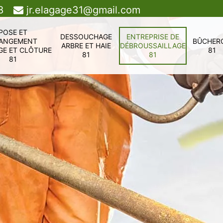
8
jr.elagage31@gmail.com
POSE ET
DESSOUCHAGE
ENTREPRISE DE
ANGEMENT
BÛCHER
ARBRE ET HAIE
DÉBROUSSAILLAGE
GE ET CLÔTURE
81
81
81
81