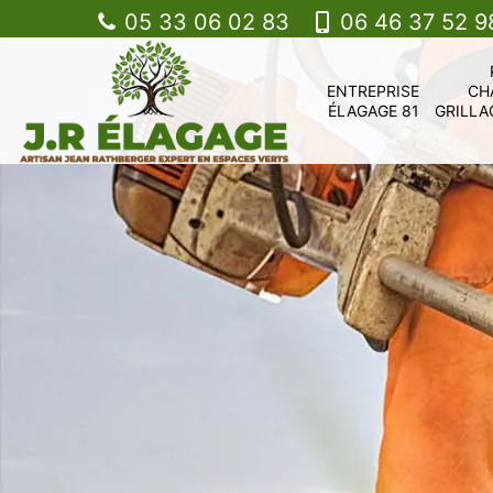
05 33 06 02 83
06 46 37 52 9
ENTREPRISE
CH
ÉLAGAGE 81
GRILLA