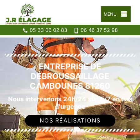
MENU
05 33 06 02 83
06 46 37 52 98
ENTREPRISE DE
DÉBROUSSAILLAGE
CAMBOUNES 81260
Nous intervenons 24h/24 sur 7j/7 en cas
d'urgence
NOS RÉALISATIONS