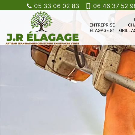
05 33 06 02 83
06 46 37 52 9
ENTREPRISE
CH
ÉLAGAGE 81
GRILLA