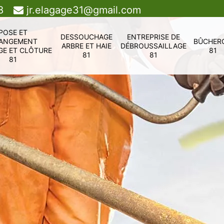
8
jr.elagage31@gmail.com
POSE ET
DESSOUCHAGE
ENTREPRISE DE
ANGEMENT
BÛCHER
ARBRE ET HAIE
DÉBROUSSAILLAGE
GE ET CLÔTURE
81
81
81
81