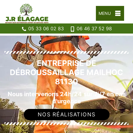
MENU
05 33 06 02 83
06 46 37 52 98
ENTREPRISE DE
DÉBROUSSAILLAGE MAILHOC
81130
Nous intervenons 24h/24 sur 7j/7 en cas
d'urgence
NOS RÉALISATIONS