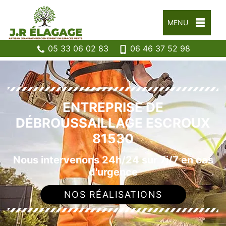
MENU
05 33 06 02 83
06 46 37 52 98
ENTREPRISE DE
DÉBROUSSAILLAGE ESCROUX
81530
Nous intervenons 24h/24 sur 7j/7 en cas
d'urgence
NOS RÉALISATIONS