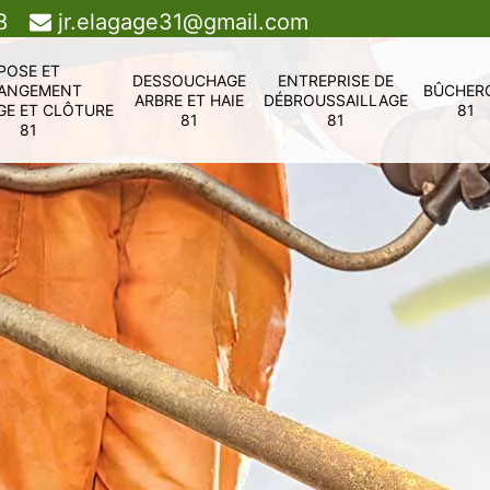
8
jr.elagage31@gmail.com
POSE ET
DESSOUCHAGE
ENTREPRISE DE
ANGEMENT
BÛCHER
ARBRE ET HAIE
DÉBROUSSAILLAGE
GE ET CLÔTURE
81
81
81
81