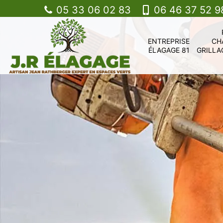
05 33 06 02 83
06 46 37 52 9
ENTREPRISE
CH
ÉLAGAGE 81
GRILLA