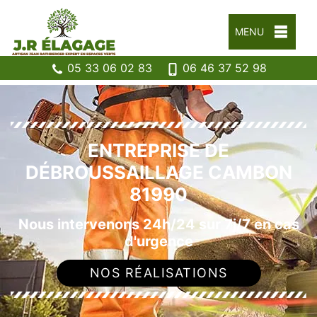
MENU
05 33 06 02 83
06 46 37 52 98
ENTREPRISE DE
DÉBROUSSAILLAGE CAMBON
81990
Nous intervenons 24h/24 sur 7j/7 en cas
d'urgence
NOS RÉALISATIONS