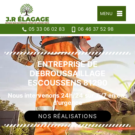
MENU
05 33 06 02 83
06 46 37 52 98
ENTREPRISE DE
DÉBROUSSAILLAGE
ESCOUSSENS 81290
Nous intervenons 24h/24 sur 7j/7 en cas
d'urgence
NOS RÉALISATIONS