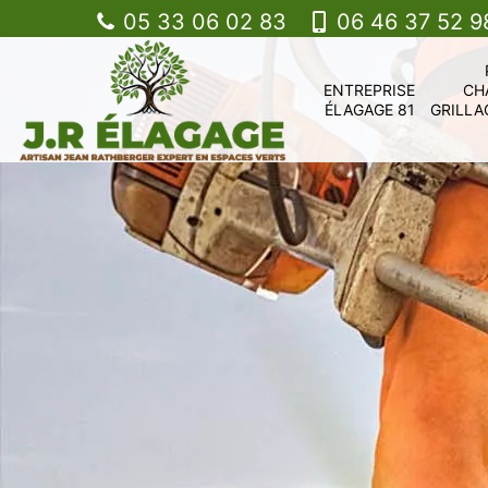
05 33 06 02 83
06 46 37 52 9
ENTREPRISE
CH
ÉLAGAGE 81
GRILLA