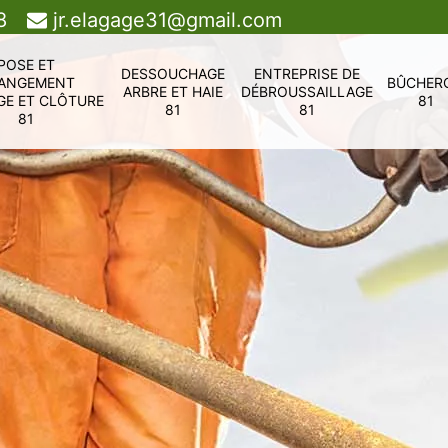
8
jr.elagage31@gmail.com
POSE ET
DESSOUCHAGE
ENTREPRISE DE
ANGEMENT
BÛCHER
ARBRE ET HAIE
DÉBROUSSAILLAGE
GE ET CLÔTURE
81
81
81
81