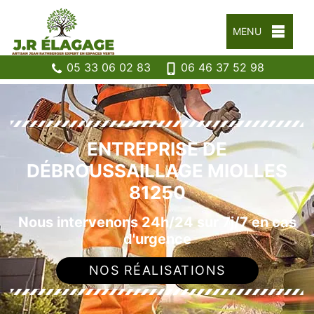
MENU
05 33 06 02 83
06 46 37 52 98
ENTREPRISE DE
DÉBROUSSAILLAGE MIOLLES
81250
Nous intervenons 24h/24 sur 7j/7 en cas
d'urgence
NOS RÉALISATIONS