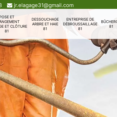
8
jr.elagage31@gmail.com
POSE ET
DESSOUCHAGE
ENTREPRISE DE
ANGEMENT
BÛCHER
ARBRE ET HAIE
DÉBROUSSAILLAGE
GE ET CLÔTURE
81
81
81
81