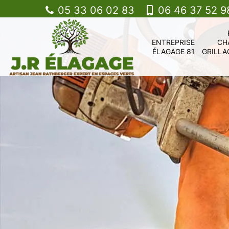
05 33 06 02 83
06 46 37 52 9
ENTREPRISE
CH
ÉLAGAGE 81
GRILLA