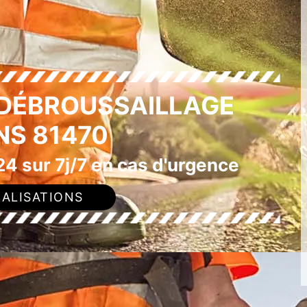
 DÉBROUSSAILLAGE
NS 81470
4 sur 7j/7 en cas d'urgence
ALISATIONS