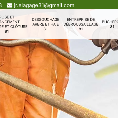
8
jr.elagage31@gmail.com
POSE ET
DESSOUCHAGE
ENTREPRISE DE
ANGEMENT
BÛCHER
ARBRE ET HAIE
DÉBROUSSAILLAGE
GE ET CLÔTURE
81
81
81
81