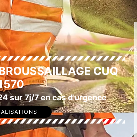
ÉBROUSSAILLAGE CUQ
1570
4 sur 7j/7 en cas d'urgence
ALISATIONS