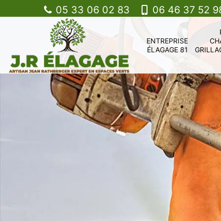
05 33 06 02 83
06 46 37 52 9
ENTREPRISE
CH
ÉLAGAGE 81
GRILLA