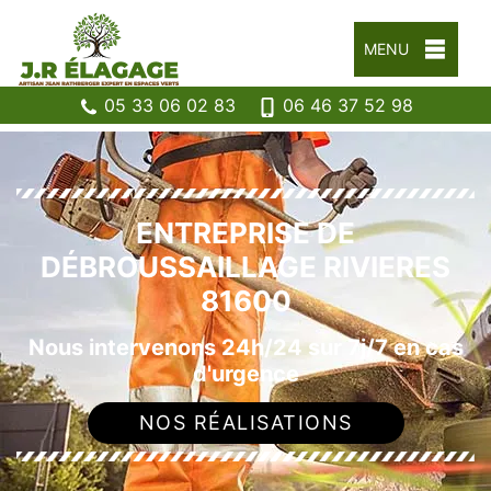
MENU
05 33 06 02 83
06 46 37 52 98
ENTREPRISE DE
DÉBROUSSAILLAGE RIVIERES
81600
Nous intervenons 24h/24 sur 7j/7 en cas
d'urgence
NOS RÉALISATIONS