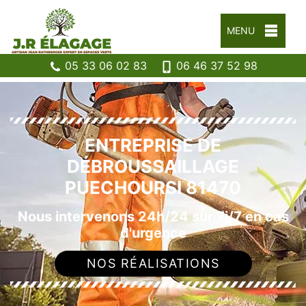
MENU
05 33 06 02 83
06 46 37 52 98
ENTREPRISE DE
DÉBROUSSAILLAGE
PUECHOURSI 81470
Nous intervenons 24h/24 sur 7j/7 en cas
d'urgence
NOS RÉALISATIONS