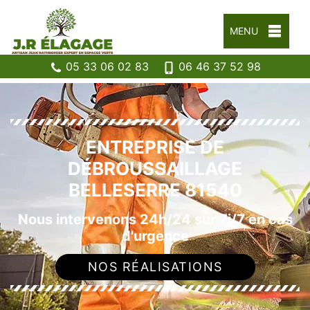
MENU
05 33 06 02 83
06 46 37 52 98
ENTREPRISE DE
DÉBROUSSAILLAGE
BELLESERRE 81540
Nous intervenons 24h/24 sur 7j/7 en cas
d'urgence
NOS RÉALISATIONS