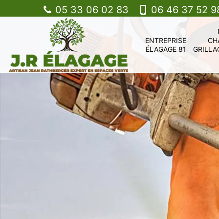
05 33 06 02 83
06 46 37 52 9
ENTREPRISE
CH
ÉLAGAGE 81
GRILLA