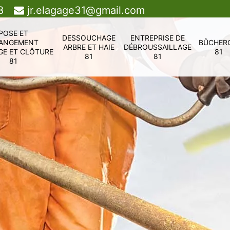
8
jr.elagage31@gmail.com
POSE ET
DESSOUCHAGE
ENTREPRISE DE
ANGEMENT
BÛCHER
ARBRE ET HAIE
DÉBROUSSAILLAGE
GE ET CLÔTURE
81
81
81
81