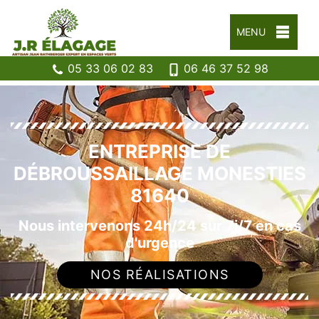
MENU
05 33 06 02 83
06 46 37 52 98
ENTREPRISE DE
DÉBROUSSAILLAGE MONESTIES
81640
Nous intervenons 24h/24 sur 7j/7 en cas
d'urgence
NOS RÉALISATIONS