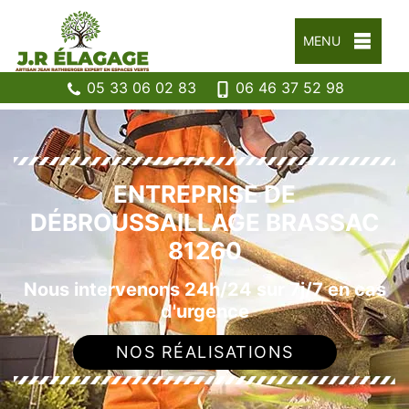
MENU
05 33 06 02 83
06 46 37 52 98
ENTREPRISE DE
DÉBROUSSAILLAGE BRASSAC
81260
Nous intervenons 24h/24 sur 7j/7 en cas
d'urgence
NOS RÉALISATIONS