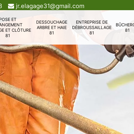
8
jr.elagage31@gmail.com
POSE ET
DESSOUCHAGE
ENTREPRISE DE
ANGEMENT
BÛCHER
ARBRE ET HAIE
DÉBROUSSAILLAGE
GE ET CLÔTURE
81
81
81
81