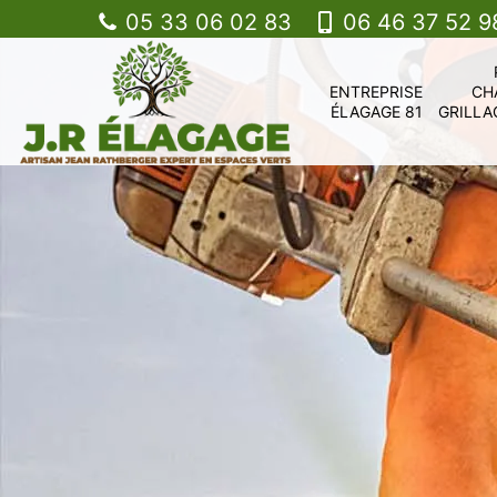
05 33 06 02 83
06 46 37 52 9
ENTREPRISE
CH
ÉLAGAGE 81
GRILLA