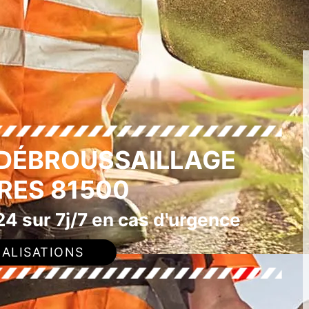
 DÉBROUSSAILLAGE
RES 81500
4 sur 7j/7 en cas d'urgence
ALISATIONS