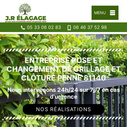
MENU
05 33 06 02 83
06 46 37 52 98
ENTREPRISE POSE ET
CHANGEMENT DE GRILLAGE ET
CLÔTURE PENNE 81140
Nous intervenons 24h/24 sur 7j/7 en cas
d'urgence
NOS RÉALISATIONS