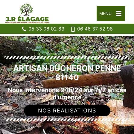
MENU
05 33 06 02 83
06 46 37 52 98
ARTISAN BÛCHERON PENNE
81140
Nous intervenons 24h/24 sur 7j/7 en cas
d'urgence
NOS RÉALISATIONS