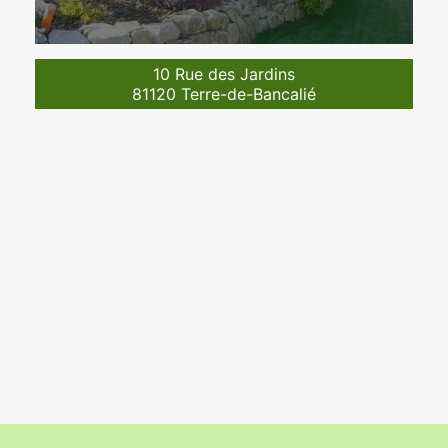
10 Rue des Jardins
81120 Terre-de-Bancalié