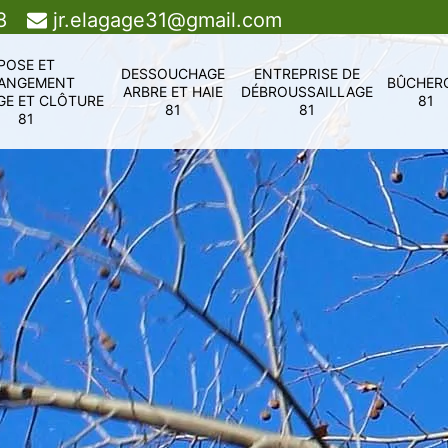
8
jr.elagage31@gmail.com
POSE ET
DESSOUCHAGE
ENTREPRISE DE
ANGEMENT
BÛCHER
ARBRE ET HAIE
DÉBROUSSAILLAGE
GE ET CLÔTURE
81
81
81
81