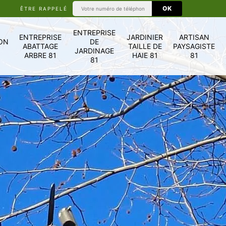
ÊTRE RAPPELÉ
ENTREPRISE
ENTREPRISE
JARDINIER
ARTISAN
ON
DE
ABATTAGE
TAILLE DE
PAYSAGISTE
JARDINAGE
ARBRE 81
HAIE 81
81
81