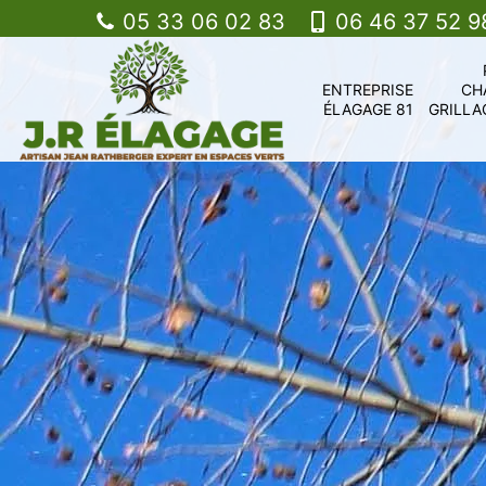
05 33 06 02 83
06 46 37 52 9
ENTREPRISE
CH
ÉLAGAGE 81
GRILLA