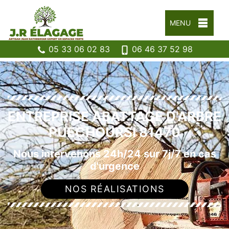
MENU
05 33 06 02 83
06 46 37 52 98
ENTREPRISE ABATTAGE D'ARBRE
PUECHOURSI 81470
Nous intervenons 24h/24 sur 7j/7 en cas
d'urgence
NOS RÉALISATIONS