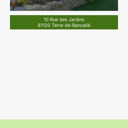
10 Rue des Jardins
81120 Terre-de-Bancalié