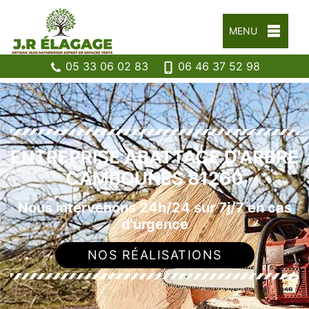
MENU
05 33 06 02 83
06 46 37 52 98
ENTREPRISE ABATTAGE D'ARBRE
CAMBOUNES 81260
Nous intervenons 24h/24 sur 7j/7 en cas
d'urgence
NOS RÉALISATIONS