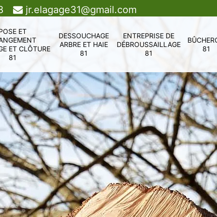
8
jr.elagage31@gmail.com
POSE ET
DESSOUCHAGE
ENTREPRISE DE
ANGEMENT
BÛCHER
ARBRE ET HAIE
DÉBROUSSAILLAGE
GE ET CLÔTURE
81
81
81
81