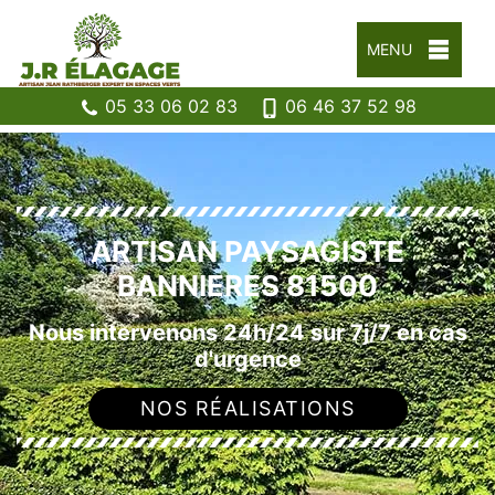
MENU
05 33 06 02 83
06 46 37 52 98
ARTISAN PAYSAGISTE
BANNIERES 81500
Nous intervenons 24h/24 sur 7j/7 en cas
d'urgence
NOS RÉALISATIONS