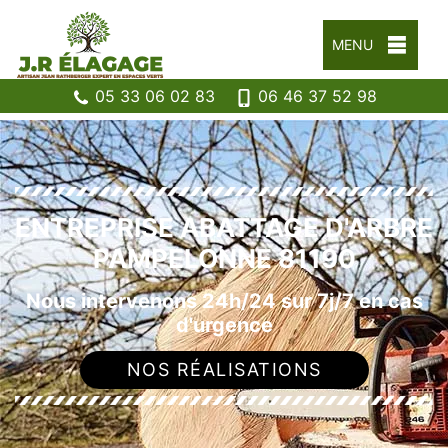
MENU
05 33 06 02 83
06 46 37 52 98
ENTREPRISE ABATTAGE D'ARBRE
PAMPELONNE 81190
Nous intervenons 24h/24 sur 7j/7 en cas
d'urgence
NOS RÉALISATIONS