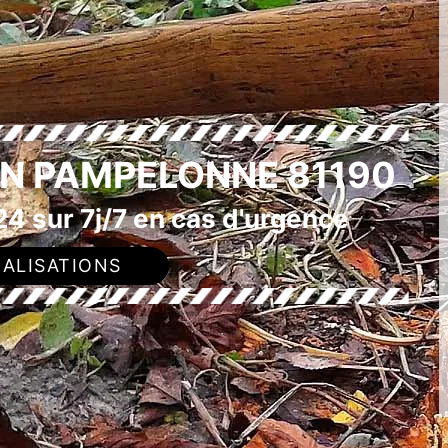
N PAMPELONNE 81190
4 sur 7j/7 en cas d'urgence
ALISATIONS