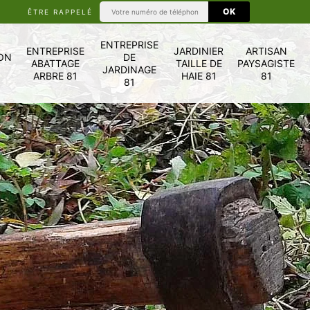
ÊTRE RAPPELÉ
ENTREPRISE
ENTREPRISE
JARDINIER
ARTISAN
ON
DE
ABATTAGE
TAILLE DE
PAYSAGISTE
JARDINAGE
ARBRE 81
HAIE 81
81
81