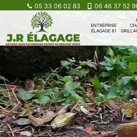
05 33 06 02 83
06 46 37 52 9
ENTREPRISE
CH
ÉLAGAGE 81
GRILLA