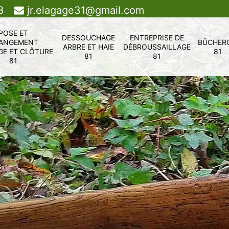
8
jr.elagage31@gmail.com
POSE ET
DESSOUCHAGE
ENTREPRISE DE
ANGEMENT
BÛCHER
ARBRE ET HAIE
DÉBROUSSAILLAGE
GE ET CLÔTURE
81
81
81
81