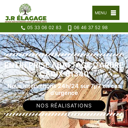
MENU
05 33 06 02 83
06 46 37 52 98
ENTREPRISE ABATTAGE D'ARBRE
CADIX 81340
Nous intervenons 24h/24 sur 7j/7 en cas
d'urgence
NOS RÉALISATIONS