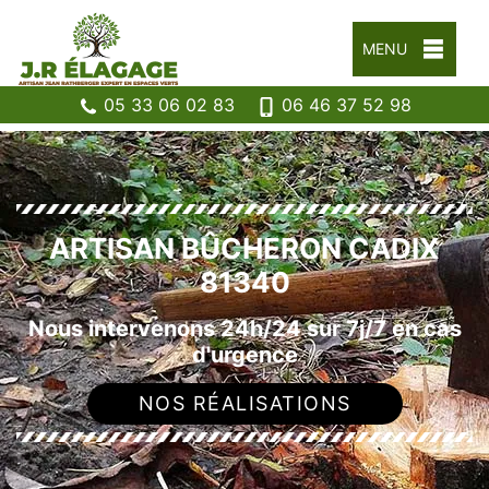
MENU
05 33 06 02 83
06 46 37 52 98
ARTISAN BÛCHERON CADIX
81340
Nous intervenons 24h/24 sur 7j/7 en cas
d'urgence
NOS RÉALISATIONS