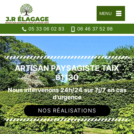
MENU
05 33 06 02 83
06 46 37 52 98
ARTISAN PAYSAGISTE TAIX
81130
Nous intervenons 24h/24 sur 7j/7 en cas
d'urgence
NOS RÉALISATIONS