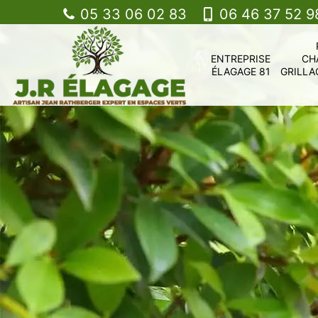
05 33 06 02 83
06 46 37 52 9
ENTREPRISE
CH
ÉLAGAGE 81
GRILLA