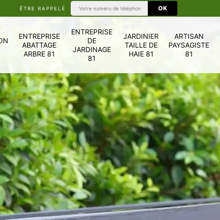
ÊTRE RAPPELÉ
ENTREPRISE
ENTREPRISE
JARDINIER
ARTISAN
ON
DE
ABATTAGE
TAILLE DE
PAYSAGISTE
JARDINAGE
ARBRE 81
HAIE 81
81
81