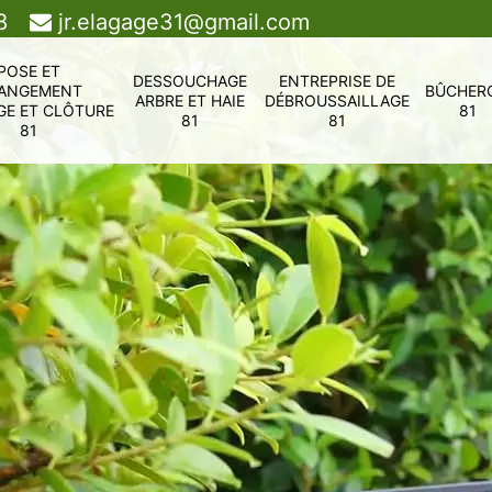
8
jr.elagage31@gmail.com
POSE ET
DESSOUCHAGE
ENTREPRISE DE
ANGEMENT
BÛCHER
ARBRE ET HAIE
DÉBROUSSAILLAGE
GE ET CLÔTURE
81
81
81
81