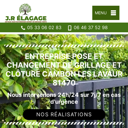
MENU
05 33 06 02 83
06 46 37 52 98
ENTREPRISE POSE ET
CHANGEMENT DE GRILLAGE ET
CLÔTURE CAMBON LES LAVAUR
81470
Nous intervenons 24h/24 sur 7j/7 en cas
d'urgence
NOS RÉALISATIONS