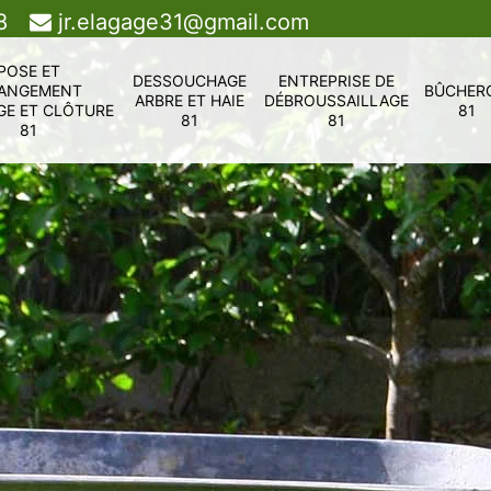
8
jr.elagage31@gmail.com
POSE ET
DESSOUCHAGE
ENTREPRISE DE
ANGEMENT
BÛCHER
ARBRE ET HAIE
DÉBROUSSAILLAGE
GE ET CLÔTURE
81
81
81
81