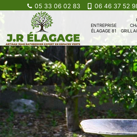
05 33 06 02 83
06 46 37 52 9
ENTREPRISE
CH
ÉLAGAGE 81
GRILLA