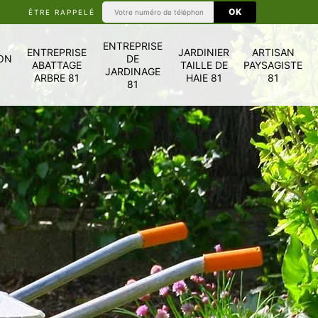
ÊTRE RAPPELÉ
ENTREPRISE
ENTREPRISE
JARDINIER
ARTISAN
ON
DE
ABATTAGE
TAILLE DE
PAYSAGISTE
JARDINAGE
ARBRE 81
HAIE 81
81
81