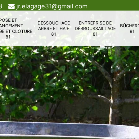
8
jr.elagage31@gmail.com
POSE ET
DESSOUCHAGE
ENTREPRISE DE
ANGEMENT
BÛCHER
ARBRE ET HAIE
DÉBROUSSAILLAGE
GE ET CLÔTURE
81
81
81
81