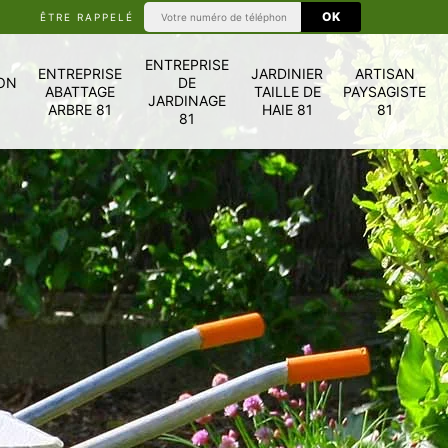
ÊTRE RAPPELÉ
ENTREPRISE
ENTREPRISE
JARDINIER
ARTISAN
ON
DE
ABATTAGE
TAILLE DE
PAYSAGISTE
JARDINAGE
ARBRE 81
HAIE 81
81
81