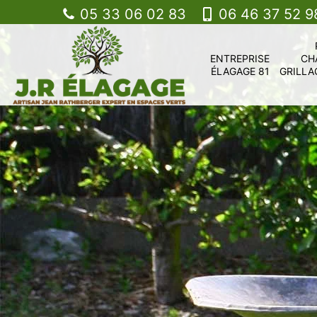
05 33 06 02 83
06 46 37 52 9
ENTREPRISE
CH
ÉLAGAGE 81
GRILLA