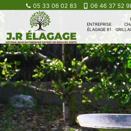
05 33 06 02 83
06 46 37 52 9
ENTREPRISE
CH
ÉLAGAGE 81
GRILLA