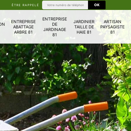
ÊTRE RAPPELÉ
ENTREPRISE
ENTREPRISE
JARDINIER
ARTISAN
ON
DE
ABATTAGE
TAILLE DE
PAYSAGISTE
JARDINAGE
ARBRE 81
HAIE 81
81
81