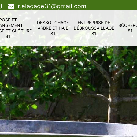
8
jr.elagage31@gmail.com
POSE ET
DESSOUCHAGE
ENTREPRISE DE
ANGEMENT
BÛCHER
ARBRE ET HAIE
DÉBROUSSAILLAGE
GE ET CLÔTURE
81
81
81
81