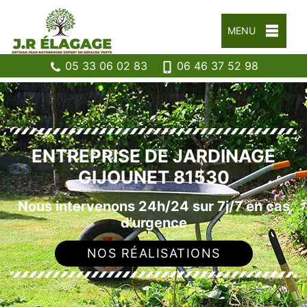
MENU
05 33 06 02 83
06 46 37 52 98
ENTREPRISE DE JARDINAGE
GIJOUNET 81530
Nous intervenons 24h/24 sur 7j/7 en cas
d'urgence
NOS RÉALISATIONS