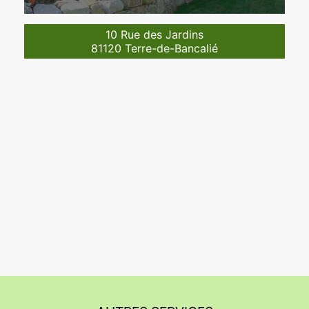
10 Rue des Jardins
81120 Terre-de-Bancalié