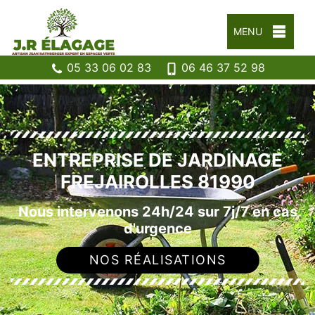
MENU
05 33 06 02 83
06 46 37 52 98
ENTREPRISE DE JARDINAGE
FREJAIROLLES 81990
Nous intervenons 24h/24 sur 7j/7 en cas
d'urgence
NOS RÉALISATIONS