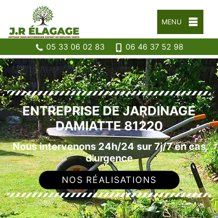
MENU
05 33 06 02 83
06 46 37 52 98
ENTREPRISE DE JARDINAGE
DAMIATTE 81220
Nous intervenons 24h/24 sur 7j/7 en cas
d'urgence
NOS RÉALISATIONS