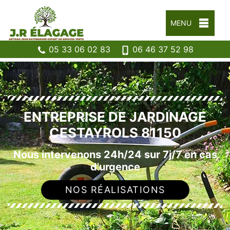
MENU
05 33 06 02 83
06 46 37 52 98
ENTREPRISE DE JARDINAGE
CESTAYROLS 81150
Nous intervenons 24h/24 sur 7j/7 en cas
d'urgence
NOS RÉALISATIONS