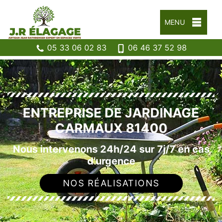
MENU
05 33 06 02 83
06 46 37 52 98
ENTREPRISE DE JARDINAGE
CARMAUX 81400
Nous intervenons 24h/24 sur 7j/7 en cas
d'urgence
NOS RÉALISATIONS