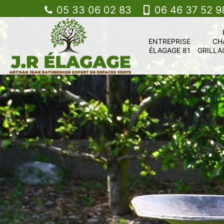
05 33 06 02 83
06 46 37 52 9
ENTREPRISE
CH
ÉLAGAGE 81
GRILLA