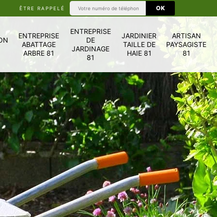
ÊTRE RAPPELÉ
ENTREPRISE
ENTREPRISE
JARDINIER
ARTISAN
ON
DE
ABATTAGE
TAILLE DE
PAYSAGISTE
JARDINAGE
ARBRE 81
HAIE 81
81
81