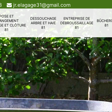
8
jr.elagage31@gmail.com
POSE ET
DESSOUCHAGE
ENTREPRISE DE
ANGEMENT
BÛCHER
ARBRE ET HAIE
DÉBROUSSAILLAGE
GE ET CLÔTURE
81
81
81
81