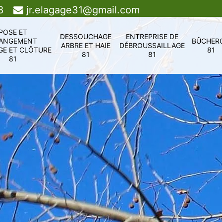
8
jr.elagage31@gmail.com
POSE ET
DESSOUCHAGE
ENTREPRISE DE
ANGEMENT
BÛCHER
ARBRE ET HAIE
DÉBROUSSAILLAGE
GE ET CLÔTURE
81
81
81
81