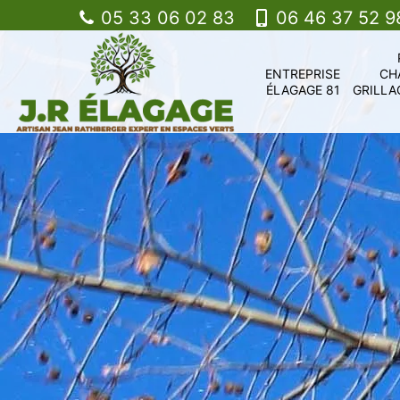
05 33 06 02 83
06 46 37 52 9
ENTREPRISE
CH
ÉLAGAGE 81
GRILLA