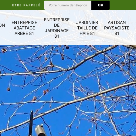
ÊTRE RAPPELÉ
ENTREPRISE
ENTREPRISE
JARDINIER
ARTISAN
ON
DE
ABATTAGE
TAILLE DE
PAYSAGISTE
JARDINAGE
ARBRE 81
HAIE 81
81
81