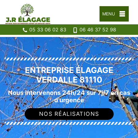
MENU
05 33 06 02 83
06 46 37 52 98
ENTREPRISE ÉLAGAGE
VERDALLE 81110
Nous intervenons 24h/24 sur 7j/7 en cas
d'urgence
NOS RÉALISATIONS