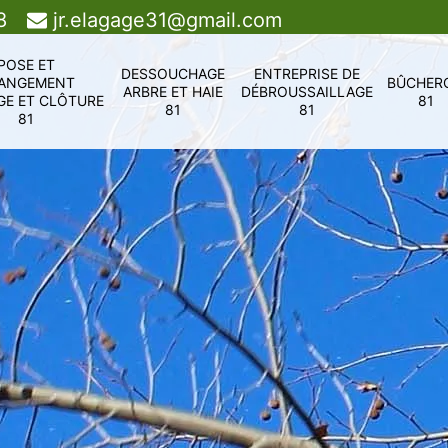
8
jr.elagage31@gmail.com
POSE ET
DESSOUCHAGE
ENTREPRISE DE
ANGEMENT
BÛCHER
ARBRE ET HAIE
DÉBROUSSAILLAGE
GE ET CLÔTURE
81
81
81
81