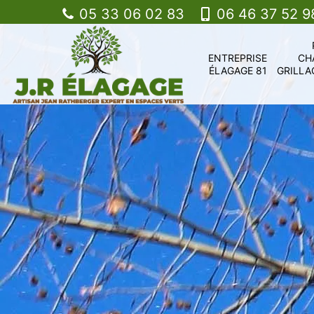
05 33 06 02 83
06 46 37 52 9
ENTREPRISE
CH
ÉLAGAGE 81
GRILLA