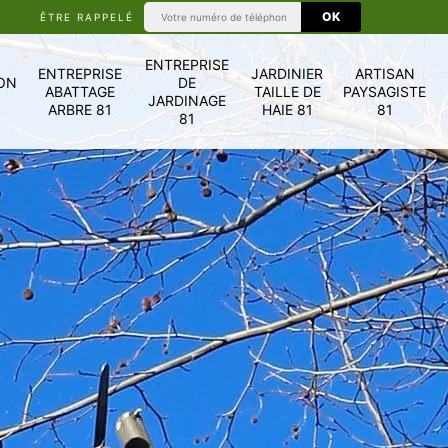
ÊTRE RAPPELÉ
ENTREPRISE
ENTREPRISE
JARDINIER
ARTISAN
ON
DE
ABATTAGE
TAILLE DE
PAYSAGISTE
JARDINAGE
ARBRE 81
HAIE 81
81
81