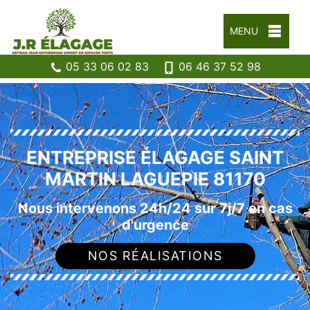
MENU
05 33 06 02 83
06 46 37 52 98
ENTREPRISE ÉLAGAGE SAINT
MARTIN LAGUEPIE 81170
Nous intervenons 24h/24 sur 7j/7 en cas
d'urgence
NOS RÉALISATIONS