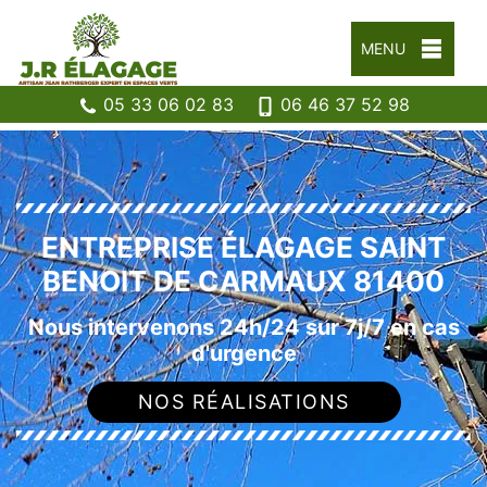
MENU
05 33 06 02 83
06 46 37 52 98
ENTREPRISE ÉLAGAGE SAINT
BENOIT DE CARMAUX 81400
Nous intervenons 24h/24 sur 7j/7 en cas
d'urgence
NOS RÉALISATIONS