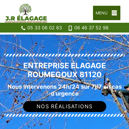
MENU
05 33 06 02 83
06 46 37 52 98
ENTREPRISE ÉLAGAGE
ROUMEGOUX 81120
Nous intervenons 24h/24 sur 7j/7 en cas
d'urgence
NOS RÉALISATIONS