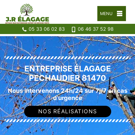
MENU
05 33 06 02 83
06 46 37 52 98
ENTREPRISE ÉLAGAGE
PECHAUDIER 81470
Nous intervenons 24h/24 sur 7j/7 en cas
d'urgence
NOS RÉALISATIONS