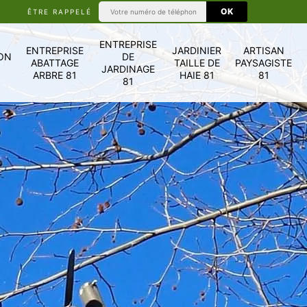
ÊTRE RAPPELÉ
ENTREPRISE
ENTREPRISE
JARDINIER
ARTISAN
ON
DE
ABATTAGE
TAILLE DE
PAYSAGISTE
JARDINAGE
ARBRE 81
HAIE 81
81
81