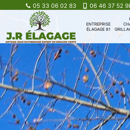
05 33 06 02 83
06 46 37 52 9
ENTREPRISE
CH
ÉLAGAGE 81
GRILLA