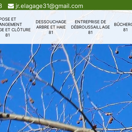
8
jr.elagage31@gmail.com
POSE ET
DESSOUCHAGE
ENTREPRISE DE
ANGEMENT
BÛCHER
ARBRE ET HAIE
DÉBROUSSAILLAGE
GE ET CLÔTURE
81
81
81
81